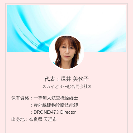
代表：澤井 美代子
スカイどり〜む合同会社®︎
保有資格：一等無人航空機操縦士
：赤外線建物診断技能師
：DRONE/47®︎ Director
出身地：奈良県 天理市