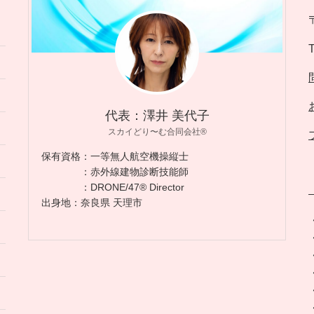
代表：澤井 美代子
スカイどり〜む合同会社®︎
保有資格：一等無人航空機操縦士
：赤外線建物診断技能師
：DRONE/47®︎ Director
出身地：奈良県 天理市