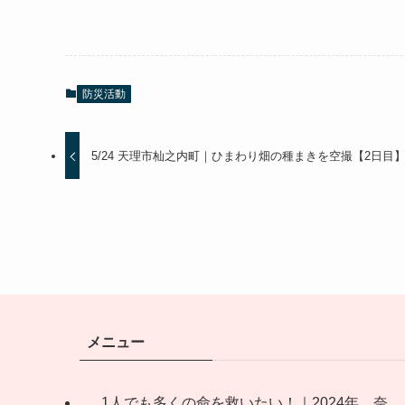
防災活動
5/24 天理市杣之内町｜ひまわり畑の種まきを空撮【2日目
メニュー
1人でも多くの命を救いたい！｜2024年 奈