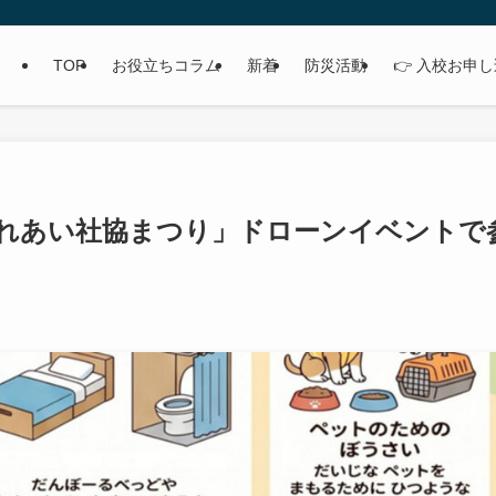
TOP
お役立ちコラム
新着
防災活動
👉 入校お申
「ふれあい社協まつり」ドローンイベントで